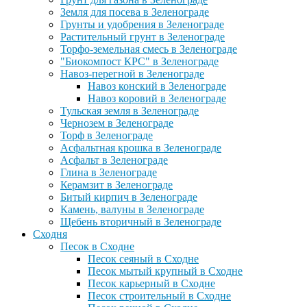
Земля для посева в Зеленограде
Грунты и удобрения в Зеленограде
Растительный грунт в Зеленограде
Торфо-земельная смесь в Зеленограде
"Биокомпост КРС" в Зеленограде
Навоз-перегной в Зеленограде
Навоз конский в Зеленограде
Навоз коровий в Зеленограде
Тульская земля в Зеленограде
Чернозем в Зеленограде
Торф в Зеленограде
Асфальтная крошка в Зеленограде
Асфальт в Зеленограде
Глина в Зеленограде
Керамзит в Зеленограде
Битый кирпич в Зеленограде
Камень, валуны в Зеленограде
Щебень вторичный в Зеленограде
Сходня
Песок в Сходне
Песок сеяный в Сходне
Песок мытый крупный в Сходне
Песок карьерный в Сходне
Песок строительный в Сходне