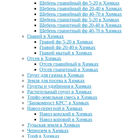
Щебень гравийный фр 5-20 в Химках
Щебень гравийный фр 20-40 в Химках
Щебень гравийный фр 40-70 в Химках
Щебень гранитный фр 5-20 в Химках
Щебень гранитный фр 20-40 в Химках
Щебень гранитный фр 40-70 в Химках
Гравий в Химках
Гравий фр 5-20 в Химках
Гравий фр 20-40 в Химках
Гравий мытый в Химках
Отсев в Химках
Отсев гравийный в Химках
Отсев гранитный в Химках
Грунт для газона в Химках
Земля для посева в Химках
Грунты и удобрения в Химках
Растительный грунт в Химках
Торфо-земельная смесь в Химках
"Биокомпост КРС" в Химках
Навоз-перегной в Химках
Навоз конский в Химках
Навоз коровий в Химках
Тульская земля в Химках
Чернозем в Химках
Торф в Химках