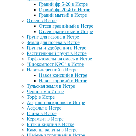
Гравий фр 5-20 в Истре
Гравий фр 20-40 в Истре
Гравий мытый в Истре
Отсев в Истре
Отсев гравийный в Истре
Отсев гранитный в Истре
Грунт для газона в Истре
Земля для посева в Истре
Грунты и удобрения в Истре
Растительный грунт в Истре
Торфо-земельная смесь в Истре
"Биокомпост КРС" в Истре
Навоз-перегной в Истре
Навоз конский в Истре
Навоз коровий в Истре
Тульская земля в Истре
Чернозем в Истре
Торф в Истре
Асфальтная крошка в Истре
Асфальт в Истре
Глина в Истре
Керамзит в Истре
Битый кирпич в Истре
Камень, валуны в Истре
Щебень вторичный в Истре