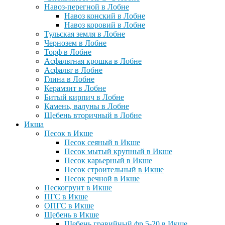
Навоз-перегной в Лобне
Навоз конский в Лобне
Навоз коровий в Лобне
Тульская земля в Лобне
Чернозем в Лобне
Торф в Лобне
Асфальтная крошка в Лобне
Асфальт в Лобне
Глина в Лобне
Керамзит в Лобне
Битый кирпич в Лобне
Камень, валуны в Лобне
Щебень вторичный в Лобне
Икша
Песок в Икше
Песок сеяный в Икше
Песок мытый крупный в Икше
Песок карьерный в Икше
Песок строительный в Икше
Песок речной в Икше
Пескогрунт в Икше
ПГС в Икше
ОПГС в Икше
Щебень в Икше
Щебень гравийный фр 5-20 в Икше