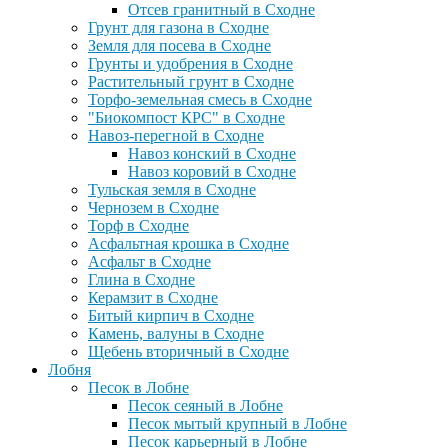
Отсев гранитный в Сходне
Грунт для газона в Сходне
Земля для посева в Сходне
Грунты и удобрения в Сходне
Растительный грунт в Сходне
Торфо-земельная смесь в Сходне
"Биокомпост КРС" в Сходне
Навоз-перегной в Сходне
Навоз конский в Сходне
Навоз коровий в Сходне
Тульская земля в Сходне
Чернозем в Сходне
Торф в Сходне
Асфальтная крошка в Сходне
Асфальт в Сходне
Глина в Сходне
Керамзит в Сходне
Битый кирпич в Сходне
Камень, валуны в Сходне
Щебень вторичный в Сходне
Лобня
Песок в Лобне
Песок сеяный в Лобне
Песок мытый крупный в Лобне
Песок карьерный в Лобне