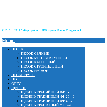
г. Солнечногорский р-н д. Чашникова, влад.4;
г Истра, ул. Советская, д.49;
г.Зеленоград, Фирсаковское шоссе, д.5, ст.1;
г.Лобня, Краснополянский тупик, 2Б;
г. Химки, Вашутинское шоссе, вл.17
© 2018 — 2019 Сайт разработан
SEO-студия Ирины Самделовой.
Меню
ПЕСОК
ПЕСОК СЕЯНЫЙ
ПЕСОК МЫТЫЙ КРУПНЫЙ
ПЕСОК КАРЬЕРНЫЙ
ПЕСОК СТРОИТЕЛЬНЫЙ
ПЕСОК РЕЧНОЙ
ПЕСКОГРУНТ
ПГС
ОПГС
ЩЕБЕНЬ
ЩЕБЕНЬ ГРАВИЙНЫЙ ФР 5-20
ЩЕБЕНЬ ГРАВИЙНЫЙ ФР 20-40
ЩЕБЕНЬ ГРАВИЙНЫЙ ФР 40-70
ЩЕБЕНЬ ГРАНИТНЫЙ ФР 5-20