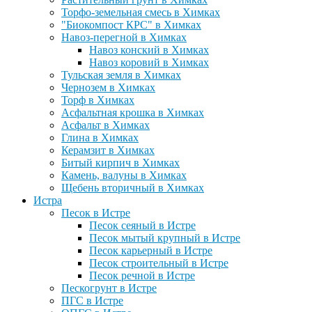
Торфо-земельная смесь в Химках
"Биокомпост КРС" в Химках
Навоз-перегной в Химках
Навоз конский в Химках
Навоз коровий в Химках
Тульская земля в Химках
Чернозем в Химках
Торф в Химках
Асфальтная крошка в Химках
Асфальт в Химках
Глина в Химках
Керамзит в Химках
Битый кирпич в Химках
Камень, валуны в Химках
Щебень вторичный в Химках
Истра
Песок в Истре
Песок сеяный в Истре
Песок мытый крупный в Истре
Песок карьерный в Истре
Песок строительный в Истре
Песок речной в Истре
Пескогрунт в Истре
ПГС в Истре