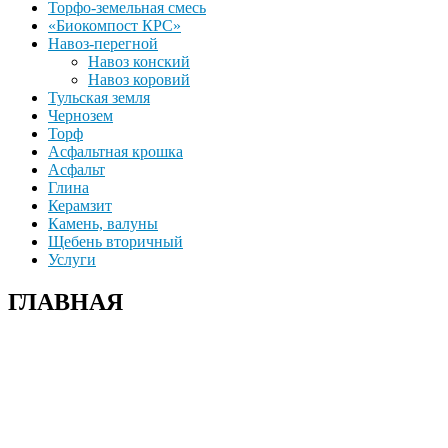
Торфо-земельная смесь
«Биокомпост КРС»
Навоз-перегной
Навоз конский
Навоз коровий
Тульская земля
Чернозем
Торф
Асфальтная крошка
Асфальт
Глина
Керамзит
Камень, валуны
Щебень вторичный
Услуги
ГЛАВНАЯ
+7(915)-490-04-08
+7(499)390-68-42