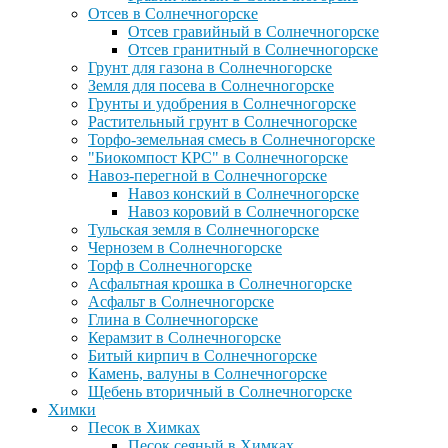
Отсев в Солнечногорске
Отсев гравийный в Солнечногорске
Отсев гранитный в Солнечногорске
Грунт для газона в Солнечногорске
Земля для посева в Солнечногорске
Грунты и удобрения в Солнечногорске
Растительный грунт в Солнечногорске
Торфо-земельная смесь в Солнечногорске
"Биокомпост КРС" в Солнечногорске
Навоз-перегной в Солнечногорске
Навоз конский в Солнечногорске
Навоз коровий в Солнечногорске
Тульская земля в Солнечногорске
Чернозем в Солнечногорске
Торф в Солнечногорске
Асфальтная крошка в Солнечногорске
Асфальт в Солнечногорске
Глина в Солнечногорске
Керамзит в Солнечногорске
Битый кирпич в Солнечногорске
Камень, валуны в Солнечногорске
Щебень вторичный в Солнечногорске
Химки
Песок в Химках
Песок сеяный в Химках