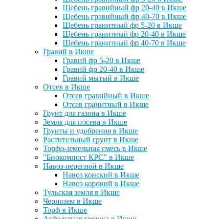
Щебень гравийный фр 20-40 в Икше
Щебень гравийный фр 40-70 в Икше
Щебень гранитный фр 5-20 в Икше
Щебень гранитный фр 20-40 в Икше
Щебень гранитный фр 40-70 в Икше
Гравий в Икше
Гравий фр 5-20 в Икше
Гравий фр 20-40 в Икше
Гравий мытый в Икше
Отсев в Икше
Отсев гравийный в Икше
Отсев гранитный в Икше
Грунт для газона в Икше
Земля для посева в Икше
Грунты и удобрения в Икше
Растительный грунт в Икше
Торфо-земельная смесь в Икше
"Биокомпост КРС" в Икше
Навоз-перегной в Икше
Навоз конский в Икше
Навоз коровий в Икше
Тульская земля в Икше
Чернозем в Икше
Торф в Икше
Асфальтная крошка в Икше