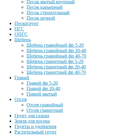
Песок мытый крупный
Песок карьерный
Песок строительный
Песок речной
Пескогрунт
ПГС
ОПГС
Щебень
Щебень гравийный фр 5-20
Щебень гравийный фр 20-40
Щебень гравийный фр 40-70
Щебень гранитный фр 5-20
Щебень гранитный фр 20-40
Щебень гранитный фр 40-70
Гравий
Гравий фр 5-20
Гравий фр 20-40
Гравий мытый
Отсев
Отсев гравийный
Отсев гранитный
Грунт для газона
Земля для посева
Грунты и удобрения
Растительный грунт