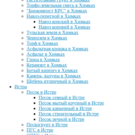
Торфо-земельная смесь в Химках
"Биокомпост КРС" в Химках
Навоз-перегной в Химках
Навоз конский в Химках
Навоз коровий в Химках
Тульская земля в Химках
Чернозем в Химках
Торф в Химках
Асфальтная крошка в Химках
Асфальт в Химках
Глина в Химках
Керамзит в Химках
Битый кирпич в Химках
Камень, валуны в Химках
Щебень вторичный в Химках
Истра
Песок в Истре
Песок сеяный в Истре
Песок мытый крупный в Истре
Песок карьерный в Истре
Песок строительный в Истре
Песок речной в Истре
Пескогрунт в Истре
ПГС в Истре