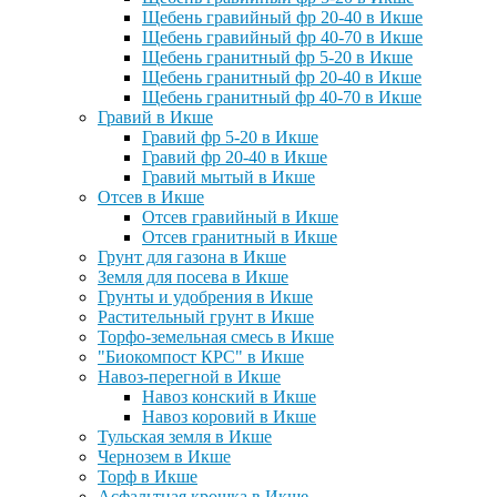
Щебень гравийный фр 20-40 в Икше
Щебень гравийный фр 40-70 в Икше
Щебень гранитный фр 5-20 в Икше
Щебень гранитный фр 20-40 в Икше
Щебень гранитный фр 40-70 в Икше
Гравий в Икше
Гравий фр 5-20 в Икше
Гравий фр 20-40 в Икше
Гравий мытый в Икше
Отсев в Икше
Отсев гравийный в Икше
Отсев гранитный в Икше
Грунт для газона в Икше
Земля для посева в Икше
Грунты и удобрения в Икше
Растительный грунт в Икше
Торфо-земельная смесь в Икше
"Биокомпост КРС" в Икше
Навоз-перегной в Икше
Навоз конский в Икше
Навоз коровий в Икше
Тульская земля в Икше
Чернозем в Икше
Торф в Икше
Асфальтная крошка в Икше