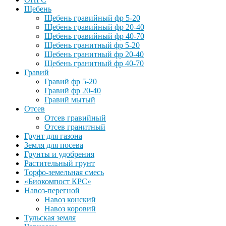
Щебень
Щебень гравийный фр 5-20
Щебень гравийный фр 20-40
Щебень гравийный фр 40-70
Щебень гранитный фр 5-20
Щебень гранитный фр 20-40
Щебень гранитный фр 40-70
Гравий
Гравий фр 5-20
Гравий фр 20-40
Гравий мытый
Отсев
Отсев гравийный
Отсев гранитный
Грунт для газона
Земля для посева
Грунты и удобрения
Растительный грунт
Торфо-земельная смесь
«Биокомпост КРС»
Навоз-перегной
Навоз конский
Навоз коровий
Тульская земля