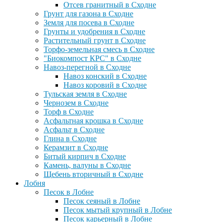
Отсев гранитный в Сходне
Грунт для газона в Сходне
Земля для посева в Сходне
Грунты и удобрения в Сходне
Растительный грунт в Сходне
Торфо-земельная смесь в Сходне
"Биокомпост КРС" в Сходне
Навоз-перегной в Сходне
Навоз конский в Сходне
Навоз коровий в Сходне
Тульская земля в Сходне
Чернозем в Сходне
Торф в Сходне
Асфальтная крошка в Сходне
Асфальт в Сходне
Глина в Сходне
Керамзит в Сходне
Битый кирпич в Сходне
Камень, валуны в Сходне
Щебень вторичный в Сходне
Лобня
Песок в Лобне
Песок сеяный в Лобне
Песок мытый крупный в Лобне
Песок карьерный в Лобне