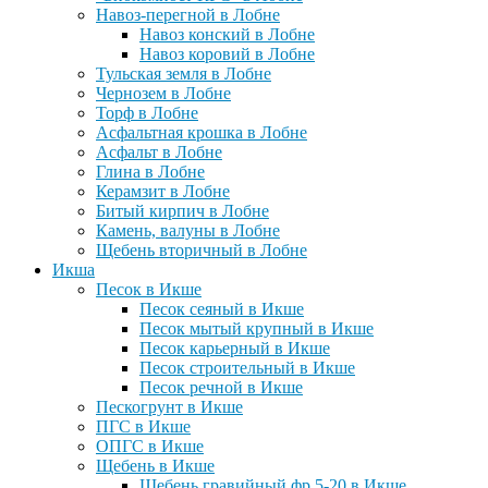
Навоз-перегной в Лобне
Навоз конский в Лобне
Навоз коровий в Лобне
Тульская земля в Лобне
Чернозем в Лобне
Торф в Лобне
Асфальтная крошка в Лобне
Асфальт в Лобне
Глина в Лобне
Керамзит в Лобне
Битый кирпич в Лобне
Камень, валуны в Лобне
Щебень вторичный в Лобне
Икша
Песок в Икше
Песок сеяный в Икше
Песок мытый крупный в Икше
Песок карьерный в Икше
Песок строительный в Икше
Песок речной в Икше
Пескогрунт в Икше
ПГС в Икше
ОПГС в Икше
Щебень в Икше
Щебень гравийный фр 5-20 в Икше