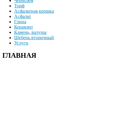
Чернозем
Торф
Асфальтная крошка
Асфальт
Глина
Керамзит
Камень, валуны
Щебень вторичный
Услуги
ГЛАВНАЯ
+7(915)-490-04-08
+7(499)390-68-42
г. Солнечногорский р-н д. Чашникова, влад.4;
г Истра, ул. Советская, д.49;
г.Зеленоград, Фирсаковское шоссе, д.5, ст.1;
г.Лобня, Краснополянский тупик, 2Б;
г. Химки, Вашутинское шоссе, вл.17