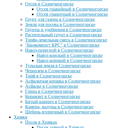
Отсев в Солнечногорске
Отсев гравийный в Солнечногорске
Отсев гранитный в Солнечногорске
Грунт для газона в Солнечногорске
Земля для посева в Солнечногорске
Грунты и удобрения в Солнечногорске
Растительный грунт в Солнечногорске
Торфо-земельная смесь в Солнечногорске
"Биокомпост КРС" в Солнечногорске
Навоз-перегной в Солнечногорске
Навоз конский в Солнечногорске
Навоз коровий в Солнечногорске
Тульская земля в Солнечногорске
Чернозем в Солнечногорске
Торф в Солнечногорске
Асфальтная крошка в Солнечногорске
Асфальт в Солнечногорске
Глина в Солнечногорске
Керамзит в Солнечногорске
Битый кирпич в Солнечногорске
Камень, валуны в Солнечногорске
Щебень вторичный в Солнечногорске
Химки
Песок в Химках
Песок сеяный в Химках