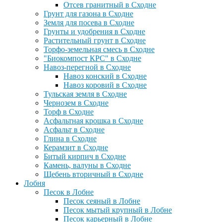
Отсев гранитный в Сходне
Грунт для газона в Сходне
Земля для посева в Сходне
Грунты и удобрения в Сходне
Растительный грунт в Сходне
Торфо-земельная смесь в Сходне
"Биокомпост КРС" в Сходне
Навоз-перегной в Сходне
Навоз конский в Сходне
Навоз коровий в Сходне
Тульская земля в Сходне
Чернозем в Сходне
Торф в Сходне
Асфальтная крошка в Сходне
Асфальт в Сходне
Глина в Сходне
Керамзит в Сходне
Битый кирпич в Сходне
Камень, валуны в Сходне
Щебень вторичный в Сходне
Лобня
Песок в Лобне
Песок сеяный в Лобне
Песок мытый крупный в Лобне
Песок карьерный в Лобне