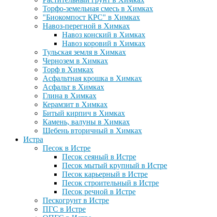
Торфо-земельная смесь в Химках
"Биокомпост КРС" в Химках
Навоз-перегной в Химках
Навоз конский в Химках
Навоз коровий в Химках
Тульская земля в Химках
Чернозем в Химках
Торф в Химках
Асфальтная крошка в Химках
Асфальт в Химках
Глина в Химках
Керамзит в Химках
Битый кирпич в Химках
Камень, валуны в Химках
Щебень вторичный в Химках
Истра
Песок в Истре
Песок сеяный в Истре
Песок мытый крупный в Истре
Песок карьерный в Истре
Песок строительный в Истре
Песок речной в Истре
Пескогрунт в Истре
ПГС в Истре