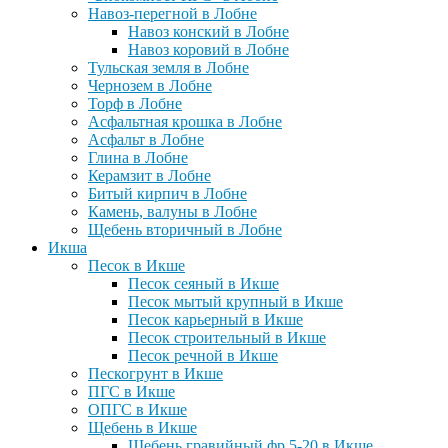
Навоз-перегной в Лобне
Навоз конский в Лобне
Навоз коровий в Лобне
Тульская земля в Лобне
Чернозем в Лобне
Торф в Лобне
Асфальтная крошка в Лобне
Асфальт в Лобне
Глина в Лобне
Керамзит в Лобне
Битый кирпич в Лобне
Камень, валуны в Лобне
Щебень вторичный в Лобне
Икша
Песок в Икше
Песок сеяный в Икше
Песок мытый крупный в Икше
Песок карьерный в Икше
Песок строительный в Икше
Песок речной в Икше
Пескогрунт в Икше
ПГС в Икше
ОПГС в Икше
Щебень в Икше
Щебень гравийный фр 5-20 в Икше