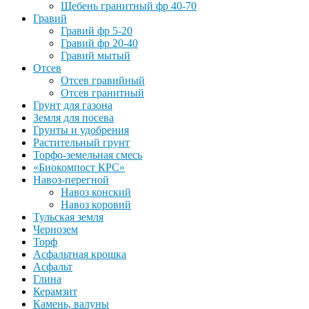
Щебень гранитный фр 40-70
Гравий
Гравий фр 5-20
Гравий фр 20-40
Гравий мытый
Отсев
Отсев гравийный
Отсев гранитный
Грунт для газона
Земля для посева
Грунты и удобрения
Растительный грунт
Торфо-земельная смесь
«Биокомпост КРС»
Навоз-перегной
Навоз конский
Навоз коровий
Тульская земля
Чернозем
Торф
Асфальтная крошка
Асфальт
Глина
Керамзит
Камень, валуны