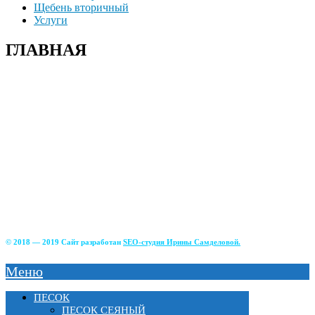
Щебень вторичный
Услуги
ГЛАВНАЯ
+7(915)-490-04-08
+7(499)390-68-42
г. Солнечногорский р-н д. Чашникова, влад.4;
г Истра, ул. Советская, д.49;
г.Зеленоград, Фирсаковское шоссе, д.5, ст.1;
г.Лобня, Краснополянский тупик, 2Б;
г. Химки, Вашутинское шоссе, вл.17
© 2018 — 2019 Сайт разработан
SEO-студия Ирины Самделовой.
Меню
ПЕСОК
ПЕСОК СЕЯНЫЙ