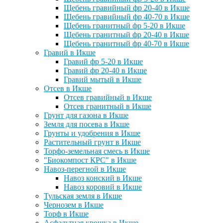
Щебень гравийный фр 20-40 в Икше
Щебень гравийный фр 40-70 в Икше
Щебень гранитный фр 5-20 в Икше
Щебень гранитный фр 20-40 в Икше
Щебень гранитный фр 40-70 в Икше
Гравий в Икше
Гравий фр 5-20 в Икше
Гравий фр 20-40 в Икше
Гравий мытый в Икше
Отсев в Икше
Отсев гравийный в Икше
Отсев гранитный в Икше
Грунт для газона в Икше
Земля для посева в Икше
Грунты и удобрения в Икше
Растительный грунт в Икше
Торфо-земельная смесь в Икше
"Биокомпост КРС" в Икше
Навоз-перегной в Икше
Навоз конский в Икше
Навоз коровий в Икше
Тульская земля в Икше
Чернозем в Икше
Торф в Икше
Асфальтная крошка в Икше