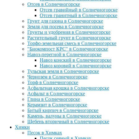
Отсев в Солнечногорске
Отсев гравийный в Солнечногорске
Отсев гранитный в Солнечногорске
Грунт для газона в Солнечногорске
Земля для посева в Солнечногорске
Грунты и удобрения в Солнечногорске
Растительный грунт в Солнечногорске
Торфо-земельная смесь в Солнечногорске
"Биокомпост КРС" в Солнечногорске
Навоз-перегной в Солнечногорске
Навоз конский в Солнечногорске
Навоз коровий в Солнечногорске
Тульская земля в Солнечногорске
Чернозем в Солнечногорске
Торф в Солнечногорске
Асфальтная крошка в Солнечногорске
Асфальт в Солнечногорске
Глина в Солнечногорске
Керамзит в Солнечногорске
Битый кирпич в Солнечногорске
Камень, валуны в Солнечногорске
Щебень вторичный в Солнечногорске
Химки
Песок в Химках
Песок сеяный в Химках