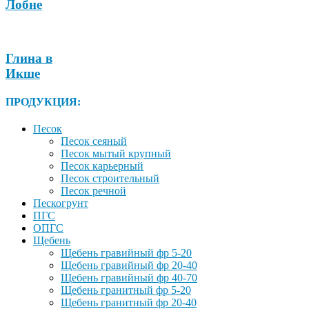
Лобне
Глина в
Икше
ПРОДУКЦИЯ:
Песок
Песок сеяный
Песок мытый крупный
Песок карьерный
Песок строительный
Песок речной
Пескогрунт
ПГС
ОПГС
Щебень
Щебень гравийный фр 5-20
Щебень гравийный фр 20-40
Щебень гравийный фр 40-70
Щебень гранитный фр 5-20
Щебень гранитный фр 20-40