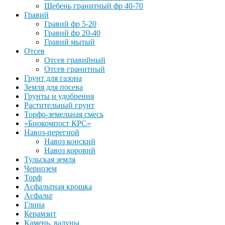
Щебень гранитный фр 40-70
Гравий
Гравий фр 5-20
Гравий фр 20-40
Гравий мытый
Отсев
Отсев гравийный
Отсев гранитный
Грунт для газона
Земля для посева
Грунты и удобрения
Растительный грунт
Торфо-земельная смесь
«Биокомпост КРС»
Навоз-перегной
Навоз конский
Навоз коровий
Тульская земля
Чернозем
Торф
Асфальтная крошка
Асфальт
Глина
Керамзит
Камень, валуны