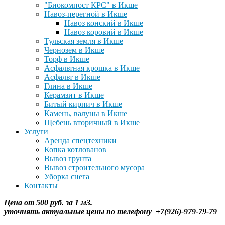
"Биокомпост КРС" в Икше
Навоз-перегной в Икше
Навоз конский в Икше
Навоз коровий в Икше
Тульская земля в Икше
Чернозем в Икше
Торф в Икше
Асфальтная крошка в Икше
Асфальт в Икше
Глина в Икше
Керамзит в Икше
Битый кирпич в Икше
Камень, валуны в Икше
Щебень вторичный в Икше
Услуги
Аренда спецтехники
Копка котлованов
Вывоз грунта
Вывоз строительного мусора
Уборка снега
Контакты
Цена от 500 руб. за 1 м3.
уточнять
актуальные цены по телефону
+7(926)-979-79-79