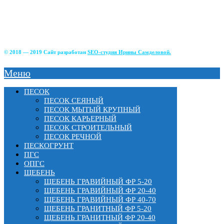
г Истра, ул. Советская, д.49;
г.Зеленоград, Фирсаковское шоссе, д.5, ст.1;
г.Лобня, Краснополянский тупик, 2Б;
г. Химки, Вашутинское шоссе, вл.17
© 2018 — 2019 Сайт разработан
SEO-студия Ирины Самделовой.
Меню
ПЕСОК
ПЕСОК СЕЯНЫЙ
ПЕСОК МЫТЫЙ КРУПНЫЙ
ПЕСОК КАРЬЕРНЫЙ
ПЕСОК СТРОИТЕЛЬНЫЙ
ПЕСОК РЕЧНОЙ
ПЕСКОГРУНТ
ПГС
ОПГС
ЩЕБЕНЬ
ЩЕБЕНЬ ГРАВИЙНЫЙ ФР 5-20
ЩЕБЕНЬ ГРАВИЙНЫЙ ФР 20-40
ЩЕБЕНЬ ГРАВИЙНЫЙ ФР 40-70
ЩЕБЕНЬ ГРАНИТНЫЙ ФР 5-20
ЩЕБЕНЬ ГРАНИТНЫЙ ФР 20-40