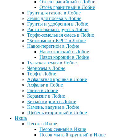
Отсев гравийный в Лобне
Отсев гранитный в Лобне
Грунт для газона в Лобне
Земля для посева в Лобне
Грунты и удобрения в Лобне
Растительный грунт в Лобне
Торфо-земельная смесь в Лобне
"Биокомпост КРС" в Лобне
Навоз-перегной в Лобне
Навоз конский в Лобне
Навоз коровий в Лобне
Тульская земля в Лобне
Чернозем в Лобне
Торф в Лобне
Асфальтная крошка в Лобне
Асфальт в Лобне
Глина в Лобне
Керамзит в Лобне
Битый кирпич в Лобне
Камень, валуны в Лобне
Щебень вторичный в Лобне
Икша
Песок в Икше
Песок сеяный в Икше
Песок мытый крупный в Икше