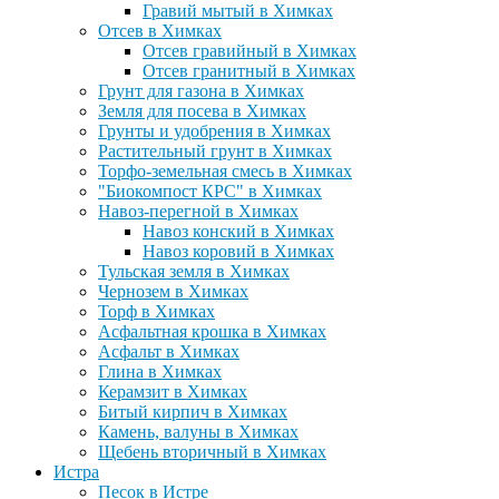
Гравий мытый в Химках
Отсев в Химках
Отсев гравийный в Химках
Отсев гранитный в Химках
Грунт для газона в Химках
Земля для посева в Химках
Грунты и удобрения в Химках
Растительный грунт в Химках
Торфо-земельная смесь в Химках
"Биокомпост КРС" в Химках
Навоз-перегной в Химках
Навоз конский в Химках
Навоз коровий в Химках
Тульская земля в Химках
Чернозем в Химках
Торф в Химках
Асфальтная крошка в Химках
Асфальт в Химках
Глина в Химках
Керамзит в Химках
Битый кирпич в Химках
Камень, валуны в Химках
Щебень вторичный в Химках
Истра
Песок в Истре