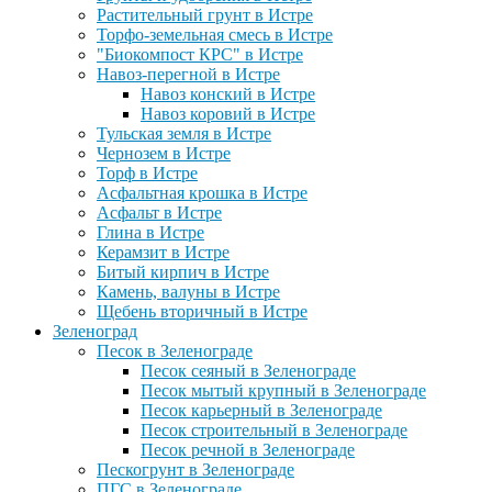
Растительный грунт в Истре
Торфо-земельная смесь в Истре
"Биокомпост КРС" в Истре
Навоз-перегной в Истре
Навоз конский в Истре
Навоз коровий в Истре
Тульская земля в Истре
Чернозем в Истре
Торф в Истре
Асфальтная крошка в Истре
Асфальт в Истре
Глина в Истре
Керамзит в Истре
Битый кирпич в Истре
Камень, валуны в Истре
Щебень вторичный в Истре
Зеленоград
Песок в Зеленограде
Песок сеяный в Зеленограде
Песок мытый крупный в Зеленограде
Песок карьерный в Зеленограде
Песок строительный в Зеленограде
Песок речной в Зеленограде
Пескогрунт в Зеленограде
ПГС в Зеленограде