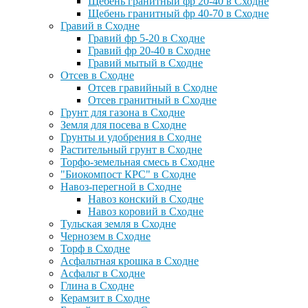
Щебень гранитный фр 20-40 в Сходне
Щебень гранитный фр 40-70 в Сходне
Гравий в Сходне
Гравий фр 5-20 в Сходне
Гравий фр 20-40 в Сходне
Гравий мытый в Сходне
Отсев в Сходне
Отсев гравийный в Сходне
Отсев гранитный в Сходне
Грунт для газона в Сходне
Земля для посева в Сходне
Грунты и удобрения в Сходне
Растительный грунт в Сходне
Торфо-земельная смесь в Сходне
"Биокомпост КРС" в Сходне
Навоз-перегной в Сходне
Навоз конский в Сходне
Навоз коровий в Сходне
Тульская земля в Сходне
Чернозем в Сходне
Торф в Сходне
Асфальтная крошка в Сходне
Асфальт в Сходне
Глина в Сходне
Керамзит в Сходне