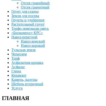
Отсев гравийный
Отсев гранитный
Грунт для газона
Земля для посева
Грунты и удобрения
Растительный грунт
Торфо-земельная смесь
«Биокомпост КРС»
Навоз-перегной
Навоз конский
Навоз коровий
Тульская земля
Чернозем
Торф
Асфальтная крошка
Асфальт
Глина
Керамзит
Камень, валуны
Щебень вторичный
Услуги
ГЛАВНАЯ