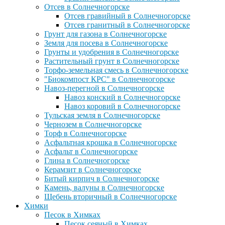
Отсев в Солнечногорске
Отсев гравийный в Солнечногорске
Отсев гранитный в Солнечногорске
Грунт для газона в Солнечногорске
Земля для посева в Солнечногорске
Грунты и удобрения в Солнечногорске
Растительный грунт в Солнечногорске
Торфо-земельная смесь в Солнечногорске
"Биокомпост КРС" в Солнечногорске
Навоз-перегной в Солнечногорске
Навоз конский в Солнечногорске
Навоз коровий в Солнечногорске
Тульская земля в Солнечногорске
Чернозем в Солнечногорске
Торф в Солнечногорске
Асфальтная крошка в Солнечногорске
Асфальт в Солнечногорске
Глина в Солнечногорске
Керамзит в Солнечногорске
Битый кирпич в Солнечногорске
Камень, валуны в Солнечногорске
Щебень вторичный в Солнечногорске
Химки
Песок в Химках
Песок сеяный в Химках