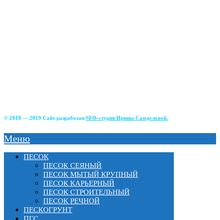
+7(915)-490-04-08
+7(499)390-68-42
г. Солнечногорский р-н д. Чашникова, влад.4;
г Истра, ул. Советская, д.49;
г.Зеленоград, Фирсаковское шоссе, д.5, ст.1;
г.Лобня, Краснополянский тупик, 2Б;
г. Химки, Вашутинское шоссе, вл.17
© 2018 — 2019 Сайт разработан
SEO-студия Ирины Самделовой.
Меню
ПЕСОК
ПЕСОК СЕЯНЫЙ
ПЕСОК МЫТЫЙ КРУПНЫЙ
ПЕСОК КАРЬЕРНЫЙ
ПЕСОК СТРОИТЕЛЬНЫЙ
ПЕСОК РЕЧНОЙ
ПЕСКОГРУНТ
ПГС