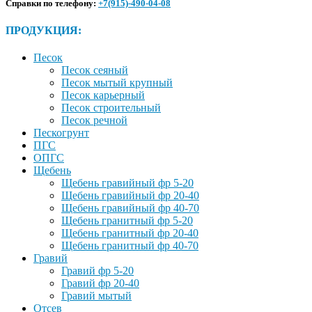
Справки по телефону:
+7(915)-490-04-08
ПРОДУКЦИЯ:
Песок
Песок сеяный
Песок мытый крупный
Песок карьерный
Песок строительный
Песок речной
Пескогрунт
ПГС
ОПГС
Щебень
Щебень гравийный фр 5-20
Щебень гравийный фр 20-40
Щебень гравийный фр 40-70
Щебень гранитный фр 5-20
Щебень гранитный фр 20-40
Щебень гранитный фр 40-70
Гравий
Гравий фр 5-20
Гравий фр 20-40
Гравий мытый
Отсев