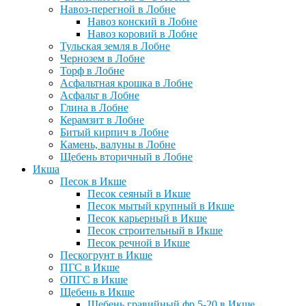
Навоз-перегной в Лобне
Навоз конский в Лобне
Навоз коровий в Лобне
Тульская земля в Лобне
Чернозем в Лобне
Торф в Лобне
Асфальтная крошка в Лобне
Асфальт в Лобне
Глина в Лобне
Керамзит в Лобне
Битый кирпич в Лобне
Камень, валуны в Лобне
Щебень вторичный в Лобне
Икша
Песок в Икше
Песок сеяный в Икше
Песок мытый крупный в Икше
Песок карьерный в Икше
Песок строительный в Икше
Песок речной в Икше
Пескогрунт в Икше
ПГС в Икше
ОПГС в Икше
Щебень в Икше
Щебень гравийный фр 5-20 в Икше