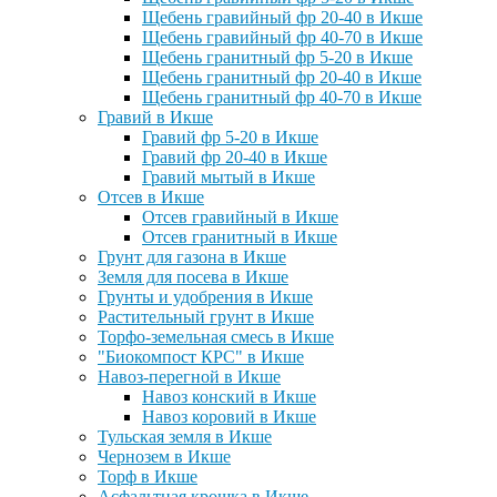
Щебень гравийный фр 20-40 в Икше
Щебень гравийный фр 40-70 в Икше
Щебень гранитный фр 5-20 в Икше
Щебень гранитный фр 20-40 в Икше
Щебень гранитный фр 40-70 в Икше
Гравий в Икше
Гравий фр 5-20 в Икше
Гравий фр 20-40 в Икше
Гравий мытый в Икше
Отсев в Икше
Отсев гравийный в Икше
Отсев гранитный в Икше
Грунт для газона в Икше
Земля для посева в Икше
Грунты и удобрения в Икше
Растительный грунт в Икше
Торфо-земельная смесь в Икше
"Биокомпост КРС" в Икше
Навоз-перегной в Икше
Навоз конский в Икше
Навоз коровий в Икше
Тульская земля в Икше
Чернозем в Икше
Торф в Икше
Асфальтная крошка в Икше