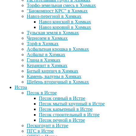
Торфо-земельная смесь в Химках
"Биокомпост КРС" в Химках
Навоз-перегной в Химках
Навоз конский в Химках
Навоз коровий в Химках
Тульская земля в Химках
Чернозем в Химках
Торф в Химках
Асфальтная крошка в Химках
Асфальт в Химках
Глина в Химках
Керамзит в Химках
Битый кирпич в Химках
Камень, валуны в Химках
Щебень вторичный в Химках
Истра
Песок в Истре
Песок сеяный в Истре
Песок мытый крупный в Истре
Песок карьерный в Истре
Песок строительный в Истре
Песок речной в Истре
Пескогрунт в Истре
ПГС в Истре