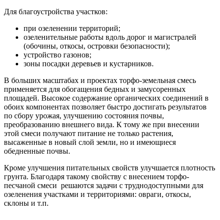
Для благоустройства участков:
при озеленении территорий;
озеленительные работы вдоль дорог и магистралей
(обочины, откосы, островки безопасности);
устройство газонов;
зоны посадки деревьев и кустарников.
В больших масштабах и проектах торфо-земельная смесь
применяется для обогащения бедных и замусоренных
площадей. Высокое содержание органических соединений в
обоих компонентах позволяет быстро достигать результатов
по сбору урожая, улучшению состояния почвы,
преобразованию внешнего вида. К тому же при внесении
этой смеси получают питание не только растения,
высаженные в новый слой земли, но и имеющиеся
обедненные почвы.
Кроме улучшения питательных свойств улучшается плотность
грунта. Благодаря такому свойству с внесением торфо-
песчаной смеси решаются задачи с труднодоступными для
озеленения участками и территориями: овраги, откосы,
склоны и т.п.