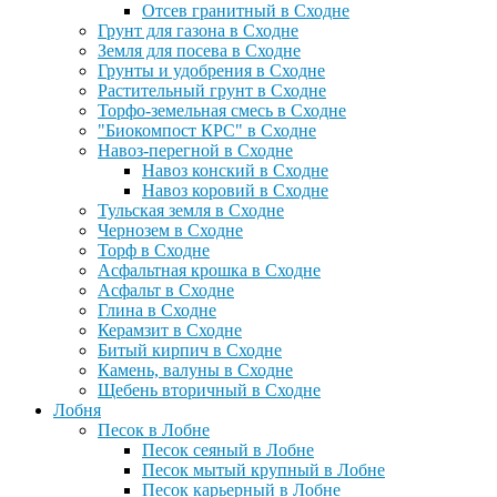
Отсев гранитный в Сходне
Грунт для газона в Сходне
Земля для посева в Сходне
Грунты и удобрения в Сходне
Растительный грунт в Сходне
Торфо-земельная смесь в Сходне
"Биокомпост КРС" в Сходне
Навоз-перегной в Сходне
Навоз конский в Сходне
Навоз коровий в Сходне
Тульская земля в Сходне
Чернозем в Сходне
Торф в Сходне
Асфальтная крошка в Сходне
Асфальт в Сходне
Глина в Сходне
Керамзит в Сходне
Битый кирпич в Сходне
Камень, валуны в Сходне
Щебень вторичный в Сходне
Лобня
Песок в Лобне
Песок сеяный в Лобне
Песок мытый крупный в Лобне
Песок карьерный в Лобне