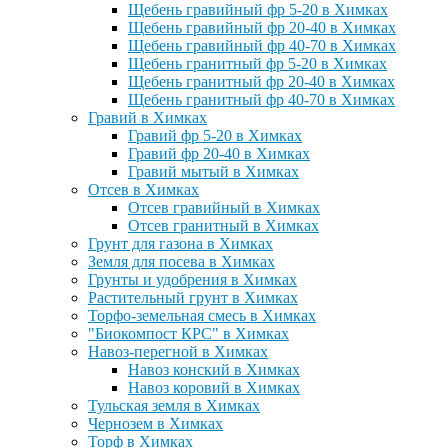
Щебень гравийный фр 5-20 в Химках
Щебень гравийный фр 20-40 в Химках
Щебень гравийный фр 40-70 в Химках
Щебень гранитный фр 5-20 в Химках
Щебень гранитный фр 20-40 в Химках
Щебень гранитный фр 40-70 в Химках
Гравий в Химках
Гравий фр 5-20 в Химках
Гравий фр 20-40 в Химках
Гравий мытый в Химках
Отсев в Химках
Отсев гравийный в Химках
Отсев гранитный в Химках
Грунт для газона в Химках
Земля для посева в Химках
Грунты и удобрения в Химках
Растительный грунт в Химках
Торфо-земельная смесь в Химках
"Биокомпост КРС" в Химках
Навоз-перегной в Химках
Навоз конский в Химках
Навоз коровий в Химках
Тульская земля в Химках
Чернозем в Химках
Торф в Химках