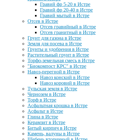
Гравий фр 5-20 в Истре
Гравий фр 20-40 в Истре
Гравий мытый в Истре
Отсев в Истре
Отсев гравийный в Истре
Отсев гранитный в Истре
Грунт для газона в Истре
Земля для посева в Истре
Грунты и удобрения в Истре
Растительный грунт в Истре
Торфо-земельная смесь в Истре
"Биокомпост КРС" в Истре
Навоз-перегной в Истре
Навоз конский в Истре
Навоз коровий в Истре
Тульская земля в Истре
Чернозем в Истре
Торф в Истре
Асфальтная крошка в Истре
Асфальт в Истре
Глина в Истре
Керамзит в Истре
Битый кирпич в Истре
Камень, валуны в Истре
Щебень вторичный в Истре