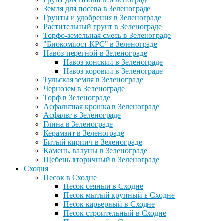
Земля для посева в Зеленограде
Грунты и удобрения в Зеленограде
Растительный грунт в Зеленограде
Торфо-земельная смесь в Зеленограде
"Биокомпост КРС" в Зеленограде
Навоз-перегной в Зеленограде
Навоз конский в Зеленограде
Навоз коровий в Зеленограде
Тульская земля в Зеленограде
Чернозем в Зеленограде
Торф в Зеленограде
Асфальтная крошка в Зеленограде
Асфальт в Зеленограде
Глина в Зеленограде
Керамзит в Зеленограде
Битый кирпич в Зеленограде
Камень, валуны в Зеленограде
Щебень вторичный в Зеленограде
Сходня
Песок в Сходне
Песок сеяный в Сходне
Песок мытый крупный в Сходне
Песок карьерный в Сходне
Песок строительный в Сходне