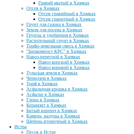
Гравий мытый в Химках
Отсев в Химках
Отсев гравийный в Химках
Отсев гранитный в Химках
Грунт для газона в Химках
Земля для посева в Химках
Грунты и удобрения в Химках
Растительный грунт в Химках
Торфо-земельная смесь в Химках
"Биокомпост КРС" в Химках
Навоз-перегной в Химках
Навоз конский в Химках
Навоз коровий в Химках
Тульская земля в Химках
Чернозем в Химках
Торф в Химках
Асфальтная крошка в Химках
Асфальт в Химках
Глина в Химках
Керамзит в Химках
Битый кирпич в Химках
Камень, валуны в Химках
Щебень вторичный в Химках
Истра
Песок в Истре