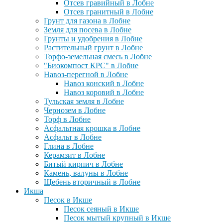
Отсев гравийный в Лобне
Отсев гранитный в Лобне
Грунт для газона в Лобне
Земля для посева в Лобне
Грунты и удобрения в Лобне
Растительный грунт в Лобне
Торфо-земельная смесь в Лобне
"Биокомпост КРС" в Лобне
Навоз-перегной в Лобне
Навоз конский в Лобне
Навоз коровий в Лобне
Тульская земля в Лобне
Чернозем в Лобне
Торф в Лобне
Асфальтная крошка в Лобне
Асфальт в Лобне
Глина в Лобне
Керамзит в Лобне
Битый кирпич в Лобне
Камень, валуны в Лобне
Щебень вторичный в Лобне
Икша
Песок в Икше
Песок сеяный в Икше
Песок мытый крупный в Икше