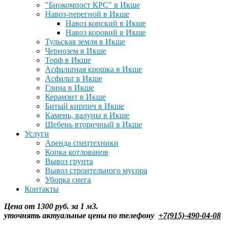
"Биокомпост КРС" в Икше
Навоз-перегной в Икше
Навоз конский в Икше
Навоз коровий в Икше
Тульская земля в Икше
Чернозем в Икше
Торф в Икше
Асфальтная крошка в Икше
Асфальт в Икше
Глина в Икше
Керамзит в Икше
Битый кирпич в Икше
Камень, валуны в Икше
Щебень вторичный в Икше
Услуги
Аренда спецтехники
Копка котлованов
Вывоз грунта
Вывоз строительного мусора
Уборка снега
Контакты
Цена от 1300 руб. за 1 м3.
уточнять
актуальные цены по телефону
+7(915)-490-04-08