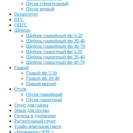
Песок строительный
Песок речной
Пескогрунт
ПГС
ОПГС
Щебень
Щебень гравийный фр 5-20
Щебень гравийный фр 20-40
Щебень гравийный фр 40-70
Щебень гранитный фр 5-20
Щебень гранитный фр 20-40
Щебень гранитный фр 40-70
Гравий
Гравий фр 5-20
Гравий фр 20-40
Гравий мытый
Отсев
Отсев гравийный
Отсев гранитный
Грунт для газона
Земля для посева
Грунты и удобрения
Растительный грунт
Торфо-земельная смесь
«Биокомпост КРС»