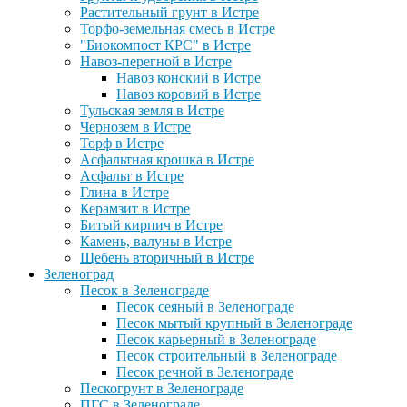
Растительный грунт в Истре
Торфо-земельная смесь в Истре
"Биокомпост КРС" в Истре
Навоз-перегной в Истре
Навоз конский в Истре
Навоз коровий в Истре
Тульская земля в Истре
Чернозем в Истре
Торф в Истре
Асфальтная крошка в Истре
Асфальт в Истре
Глина в Истре
Керамзит в Истре
Битый кирпич в Истре
Камень, валуны в Истре
Щебень вторичный в Истре
Зеленоград
Песок в Зеленограде
Песок сеяный в Зеленограде
Песок мытый крупный в Зеленограде
Песок карьерный в Зеленограде
Песок строительный в Зеленограде
Песок речной в Зеленограде
Пескогрунт в Зеленограде
ПГС в Зеленограде