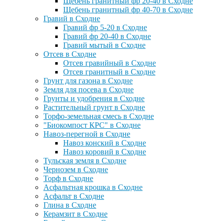
Щебень гранитный фр 20-40 в Сходне
Щебень гранитный фр 40-70 в Сходне
Гравий в Сходне
Гравий фр 5-20 в Сходне
Гравий фр 20-40 в Сходне
Гравий мытый в Сходне
Отсев в Сходне
Отсев гравийный в Сходне
Отсев гранитный в Сходне
Грунт для газона в Сходне
Земля для посева в Сходне
Грунты и удобрения в Сходне
Растительный грунт в Сходне
Торфо-земельная смесь в Сходне
"Биокомпост КРС" в Сходне
Навоз-перегной в Сходне
Навоз конский в Сходне
Навоз коровий в Сходне
Тульская земля в Сходне
Чернозем в Сходне
Торф в Сходне
Асфальтная крошка в Сходне
Асфальт в Сходне
Глина в Сходне
Керамзит в Сходне