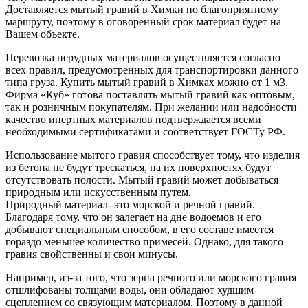
Доставляется мытый гравий в Химки по благоприятному
маршруту, поэтому в оговоренный срок материал будет на
Вашем объекте.
Перевозка нерудных материалов осуществляется согласно
всех правил, предусмотренных для транспортировки данного
типа груза. Купить мытый гравий в Химках можно от 1 м3.
Фирма «Куб» готова поставлять мытый гравий как оптовым,
так и розничным покупателям. При желании или надобности
качество инертных материалов подтверждается всеми
необходимыми сертификатами и соответствует ГОСТу РФ.
Использование мытого гравия способствует тому, что изделия
из бетона не будут трескаться, на их поверхностях будут
отсутствовать полости. Мытый гравий может добываться
природным или искусственным путем.
Природный материал- это морской и речной гравий.
Благодаря тому, что он залегает на дне водоемов и его
добывают специальным способом, в его составе имеется
гораздо меньшее количество примесей. Однако, для такого
гравия свойственны и свои минусы.
Например, из-за того, что зерна речного или морского гравия
отшлифованы толщами воды, они обладают худшим
сцеплением со связующим материалом. Поэтому в данной