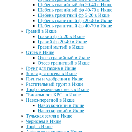
Щебень гравийный фр 20-40 в Икше
Щебень гравийный фр 40-70 в Икше
Щебень гранитный фр 5-20 в Икше
Щебень гранитный фр 20-40 в Икше
Щебень гранитный фр 40-70 в Икше
Гравий в Икше
Гравий фр 5-20 в Икше
Гравий фр 20-40 в Икше
Гравий мытый в Икше
Отсев в Икше
Отсев гравийный в Икше
Отсев гранитный в Икше
Грунт для газона в Икше
Земля для посева в Икше
Грунты и удобрения в Икше
Растительный грунт в Икше
Торфо-земельная смесь в Икше
"Биокомпост КРС" в Икше
Навоз-перегной в Икше
Навоз конский в Икше
Навоз коровий в Икше
Тульская земля в Икше
Чернозем в Икше
Торф в Икше
Асфальтная крошка в Икше