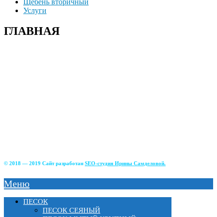
Щебень вторичный
Услуги
ГЛАВНАЯ
+7(915)-490-04-08
+7(499)390-68-42
г. Солнечногорский р-н д. Чашникова, влад.4;
г Истра, ул. Советская, д.49;
г.Зеленоград, Фирсаковское шоссе, д.5, ст.1;
г.Лобня, Краснополянский тупик, 2Б;
г. Химки, Вашутинское шоссе, вл.17
© 2018 — 2019 Сайт разработан
SEO-студия Ирины Самделовой.
Меню
ПЕСОК
ПЕСОК СЕЯНЫЙ