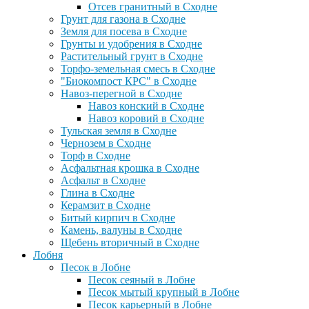
Отсев гранитный в Сходне
Грунт для газона в Сходне
Земля для посева в Сходне
Грунты и удобрения в Сходне
Растительный грунт в Сходне
Торфо-земельная смесь в Сходне
"Биокомпост КРС" в Сходне
Навоз-перегной в Сходне
Навоз конский в Сходне
Навоз коровий в Сходне
Тульская земля в Сходне
Чернозем в Сходне
Торф в Сходне
Асфальтная крошка в Сходне
Асфальт в Сходне
Глина в Сходне
Керамзит в Сходне
Битый кирпич в Сходне
Камень, валуны в Сходне
Щебень вторичный в Сходне
Лобня
Песок в Лобне
Песок сеяный в Лобне
Песок мытый крупный в Лобне
Песок карьерный в Лобне