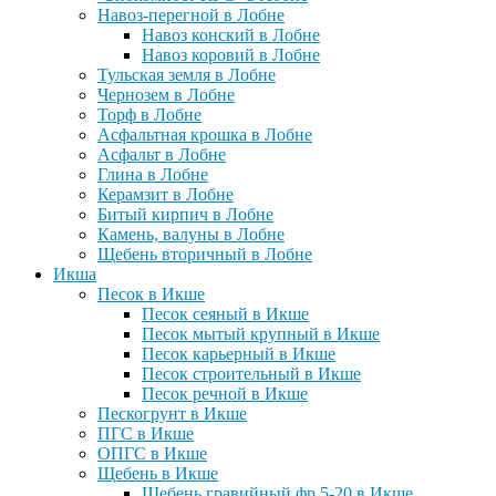
Навоз-перегной в Лобне
Навоз конский в Лобне
Навоз коровий в Лобне
Тульская земля в Лобне
Чернозем в Лобне
Торф в Лобне
Асфальтная крошка в Лобне
Асфальт в Лобне
Глина в Лобне
Керамзит в Лобне
Битый кирпич в Лобне
Камень, валуны в Лобне
Щебень вторичный в Лобне
Икша
Песок в Икше
Песок сеяный в Икше
Песок мытый крупный в Икше
Песок карьерный в Икше
Песок строительный в Икше
Песок речной в Икше
Пескогрунт в Икше
ПГС в Икше
ОПГС в Икше
Щебень в Икше
Щебень гравийный фр 5-20 в Икше