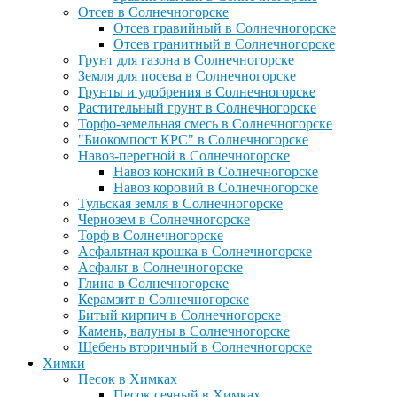
Отсев в Солнечногорске
Отсев гравийный в Солнечногорске
Отсев гранитный в Солнечногорске
Грунт для газона в Солнечногорске
Земля для посева в Солнечногорске
Грунты и удобрения в Солнечногорске
Растительный грунт в Солнечногорске
Торфо-земельная смесь в Солнечногорске
"Биокомпост КРС" в Солнечногорске
Навоз-перегной в Солнечногорске
Навоз конский в Солнечногорске
Навоз коровий в Солнечногорске
Тульская земля в Солнечногорске
Чернозем в Солнечногорске
Торф в Солнечногорске
Асфальтная крошка в Солнечногорске
Асфальт в Солнечногорске
Глина в Солнечногорске
Керамзит в Солнечногорске
Битый кирпич в Солнечногорске
Камень, валуны в Солнечногорске
Щебень вторичный в Солнечногорске
Химки
Песок в Химках
Песок сеяный в Химках