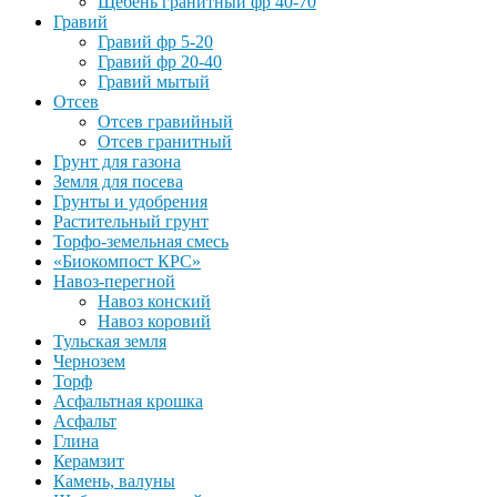
Щебень гранитный фр 40-70
Гравий
Гравий фр 5-20
Гравий фр 20-40
Гравий мытый
Отсев
Отсев гравийный
Отсев гранитный
Грунт для газона
Земля для посева
Грунты и удобрения
Растительный грунт
Торфо-земельная смесь
«Биокомпост КРС»
Навоз-перегной
Навоз конский
Навоз коровий
Тульская земля
Чернозем
Торф
Асфальтная крошка
Асфальт
Глина
Керамзит
Камень, валуны