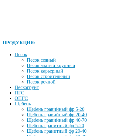
ПРОДУКЦИЯ:
Песок
Песок сеяный
Песок мытый крупный
Песок карьерный
Песок строительный
Песок речной
Пескогрунт
ПГС
ОПГС
Щебень
Щебень гравийный фр 5-20
Щебень гравийный фр 20-40
Щебень гравийный фр 40-70
Щебень гранитный фр 5-20
Щебень гранитный фр 20-40