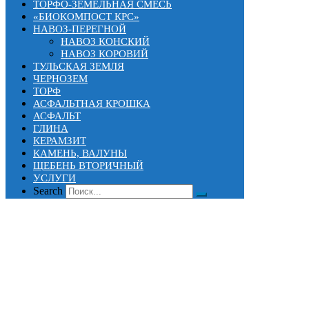
ТОРФО-ЗЕМЕЛЬНАЯ СМЕСЬ
«БИОКОМПОСТ КРС»
НАВОЗ-ПЕРЕГНОЙ
НАВОЗ КОНСКИЙ
НАВОЗ КОРОВИЙ
ТУЛЬСКАЯ ЗЕМЛЯ
ЧЕРНОЗЕМ
ТОРФ
АСФАЛЬТНАЯ КРОШКА
АСФАЛЬТ
ГЛИНА
КЕРАМЗИТ
КАМЕНЬ, ВАЛУНЫ
ЩЕБЕНЬ ВТОРИЧНЫЙ
УСЛУГИ
Search