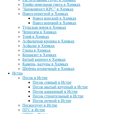
Торфо-земельная смесь в Химках
"Биокомпост КРС" в Химках
Навоз-перегной в Химках
Навоз конский в Химках
Навоз коровий в Химках
Тульская земля в Химках
Чернозем в Химках
Торф в Химках
Асфальтная крошка в Химках
Асфальт в Химках
Глина в Химках
Керамзит в Химках
Битый кирпич в Химках
Камень, валуны в Химках
Щебень вторичный в Химках
Истра
Песок в Истре
Песок сеяный в Истре
Песок мытый крупный в Истре
Песок карьерный в Истре
Песок строительный в Истре
Песок речной в Истре
Пескогрунт в Истре
ПГС в Истре