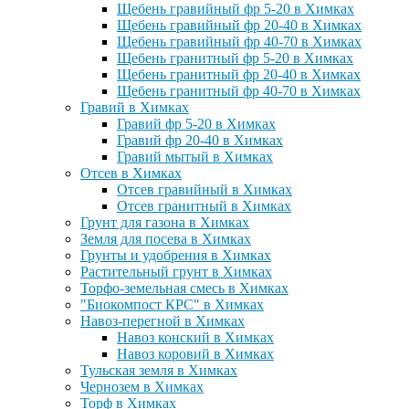
Щебень гравийный фр 5-20 в Химках
Щебень гравийный фр 20-40 в Химках
Щебень гравийный фр 40-70 в Химках
Щебень гранитный фр 5-20 в Химках
Щебень гранитный фр 20-40 в Химках
Щебень гранитный фр 40-70 в Химках
Гравий в Химках
Гравий фр 5-20 в Химках
Гравий фр 20-40 в Химках
Гравий мытый в Химках
Отсев в Химках
Отсев гравийный в Химках
Отсев гранитный в Химках
Грунт для газона в Химках
Земля для посева в Химках
Грунты и удобрения в Химках
Растительный грунт в Химках
Торфо-земельная смесь в Химках
"Биокомпост КРС" в Химках
Навоз-перегной в Химках
Навоз конский в Химках
Навоз коровий в Химках
Тульская земля в Химках
Чернозем в Химках
Торф в Химках