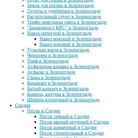
Земля для посева в Зеленограде
Грунты и удобрения в Зеленограде
Растительный грунт в Зеленограде
Торфо-земельная смесь в Зеленограде
"Биокомпост КРС" в Зеленограде
Навоз-перегной в Зеленограде
Навоз конский в Зеленограде
Навоз коровий в Зеленограде
Тульская земля в Зеленограде
Чернозем в Зеленограде
Торф в Зеленограде
Асфальтная крошка в Зеленограде
Асфальт в Зеленограде
Глина в Зеленограде
Керамзит в Зеленограде
Битый кирпич в Зеленограде
Камень, валуны в Зеленограде
Щебень вторичный в Зеленограде
Сходня
Песок в Сходне
Песок сеяный в Сходне
Песок мытый крупный в Сходне
Песок карьерный в Сходне
Песок строительный в Сходне