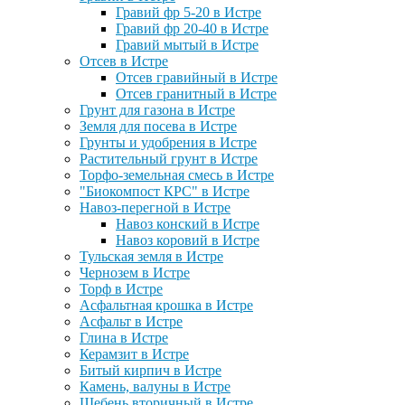
Гравий фр 5-20 в Истре
Гравий фр 20-40 в Истре
Гравий мытый в Истре
Отсев в Истре
Отсев гравийный в Истре
Отсев гранитный в Истре
Грунт для газона в Истре
Земля для посева в Истре
Грунты и удобрения в Истре
Растительный грунт в Истре
Торфо-земельная смесь в Истре
"Биокомпост КРС" в Истре
Навоз-перегной в Истре
Навоз конский в Истре
Навоз коровий в Истре
Тульская земля в Истре
Чернозем в Истре
Торф в Истре
Асфальтная крошка в Истре
Асфальт в Истре
Глина в Истре
Керамзит в Истре
Битый кирпич в Истре
Камень, валуны в Истре
Щебень вторичный в Истре