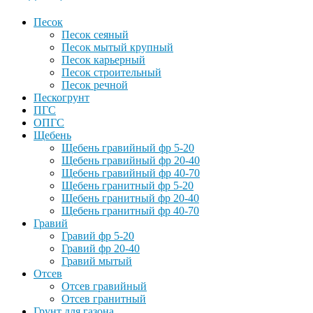
Песок
Песок сеяный
Песок мытый крупный
Песок карьерный
Песок строительный
Песок речной
Пескогрунт
ПГС
ОПГС
Щебень
Щебень гравийный фр 5-20
Щебень гравийный фр 20-40
Щебень гравийный фр 40-70
Щебень гранитный фр 5-20
Щебень гранитный фр 20-40
Щебень гранитный фр 40-70
Гравий
Гравий фр 5-20
Гравий фр 20-40
Гравий мытый
Отсев
Отсев гравийный
Отсев гранитный
Грунт для газона