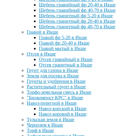
Щебень гравийный фр 20-40 в Икше
Щебень гравийный фр 40-70 в Икше
Щебень гранитный фр 5-20 в Икше
Щебень гранитный фр 20-40 в Икше
Щебень гранитный фр 40-70 в Икше
Гравий в Икше
Гравий фр 5-20 в Икше
Гравий фр 20-40 в Икше
Гравий мытый в Икше
Отсев в Икше
Отсев гравийный в Икше
Отсев гранитный в Икше
Грунт для газона в Икше
Земля для посева в Икше
Грунты и удобрения в Икше
Растительный грунт в Икше
Торфо-земельная смесь в Икше
"Биокомпост КРС" в Икше
Навоз-перегной в Икше
Навоз конский в Икше
Навоз коровий в Икше
Тульская земля в Икше
Чернозем в Икше
Торф в Икше
Асфальтная крошка в Икше