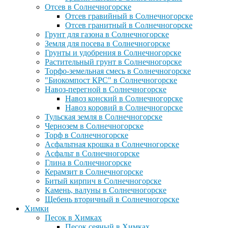
Отсев в Солнечногорске
Отсев гравийный в Солнечногорске
Отсев гранитный в Солнечногорске
Грунт для газона в Солнечногорске
Земля для посева в Солнечногорске
Грунты и удобрения в Солнечногорске
Растительный грунт в Солнечногорске
Торфо-земельная смесь в Солнечногорске
"Биокомпост КРС" в Солнечногорске
Навоз-перегной в Солнечногорске
Навоз конский в Солнечногорске
Навоз коровий в Солнечногорске
Тульская земля в Солнечногорске
Чернозем в Солнечногорске
Торф в Солнечногорске
Асфальтная крошка в Солнечногорске
Асфальт в Солнечногорске
Глина в Солнечногорске
Керамзит в Солнечногорске
Битый кирпич в Солнечногорске
Камень, валуны в Солнечногорске
Щебень вторичный в Солнечногорске
Химки
Песок в Химках
Песок сеяный в Химках