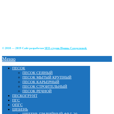
+7(499)390-68-42
г. Солнечногорский р-н д. Чашникова, влад.4;
г Истра, ул. Советская, д.49;
г.Зеленоград, Фирсаковское шоссе, д.5, ст.1;
г.Лобня, Краснополянский тупик, 2Б;
г. Химки, Вашутинское шоссе, вл.17
© 2018 — 2019 Сайт разработан
SEO-студия Ирины Самделовой.
Меню
ПЕСОК
ПЕСОК СЕЯНЫЙ
ПЕСОК МЫТЫЙ КРУПНЫЙ
ПЕСОК КАРЬЕРНЫЙ
ПЕСОК СТРОИТЕЛЬНЫЙ
ПЕСОК РЕЧНОЙ
ПЕСКОГРУНТ
ПГС
ОПГС
ЩЕБЕНЬ
ЩЕБЕНЬ ГРАВИЙНЫЙ ФР 5-20