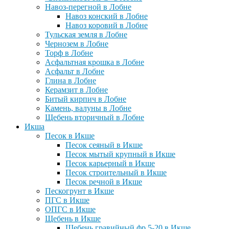
Навоз-перегной в Лобне
Навоз конский в Лобне
Навоз коровий в Лобне
Тульская земля в Лобне
Чернозем в Лобне
Торф в Лобне
Асфальтная крошка в Лобне
Асфальт в Лобне
Глина в Лобне
Керамзит в Лобне
Битый кирпич в Лобне
Камень, валуны в Лобне
Щебень вторичный в Лобне
Икша
Песок в Икше
Песок сеяный в Икше
Песок мытый крупный в Икше
Песок карьерный в Икше
Песок строительный в Икше
Песок речной в Икше
Пескогрунт в Икше
ПГС в Икше
ОПГС в Икше
Щебень в Икше
Щебень гравийный фр 5-20 в Икше