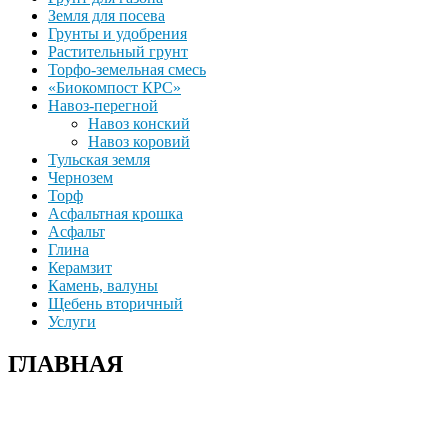
Земля для посева
Грунты и удобрения
Растительный грунт
Торфо-земельная смесь
«Биокомпост КРС»
Навоз-перегной
Навоз конский
Навоз коровий
Тульская земля
Чернозем
Торф
Асфальтная крошка
Асфальт
Глина
Керамзит
Камень, валуны
Щебень вторичный
Услуги
ГЛАВНАЯ
+7(915)-490-04-08