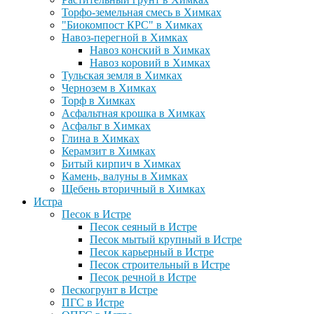
Торфо-земельная смесь в Химках
"Биокомпост КРС" в Химках
Навоз-перегной в Химках
Навоз конский в Химках
Навоз коровий в Химках
Тульская земля в Химках
Чернозем в Химках
Торф в Химках
Асфальтная крошка в Химках
Асфальт в Химках
Глина в Химках
Керамзит в Химках
Битый кирпич в Химках
Камень, валуны в Химках
Щебень вторичный в Химках
Истра
Песок в Истре
Песок сеяный в Истре
Песок мытый крупный в Истре
Песок карьерный в Истре
Песок строительный в Истре
Песок речной в Истре
Пескогрунт в Истре
ПГС в Истре