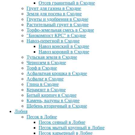
Отсев гранитный в Сходне
Грунт для газона в Сходне
Земля для посева в Сходне
Грунты и удобрения в Сходне
Растительный грунт в Сходне
Торфо-земельная смесь в Сходне
"Биокомпост КРС" в Сходне
Навоз-перегной в Сходне
Навоз конский в Сходне
Навоз коровий в Сходне
Тульская земля в Сходне
Чернозем в Сходне
Торф в Сходне
Асфальтная крошка в Сходне
Асфальт в Сходне
Глина в Сходне
Керамзит в Сходне
Битый кирпич в Сходне
Камень, валуны в Сходне
Щебень вторичный в Сходне
Лобня
Песок в Лобне
Песок сеяный в Лобне
Песок мытый крупный в Лобне
Песок карьерный в Лобне