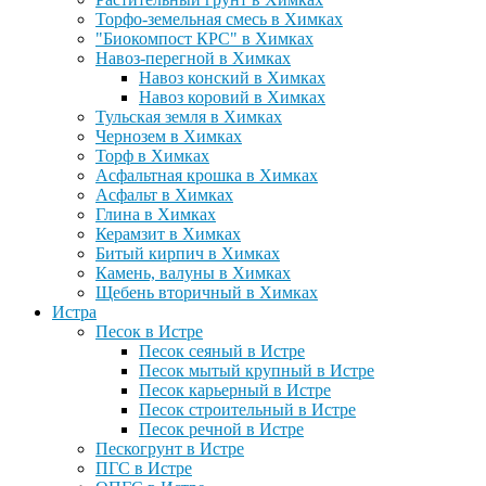
Торфо-земельная смесь в Химках
"Биокомпост КРС" в Химках
Навоз-перегной в Химках
Навоз конский в Химках
Навоз коровий в Химках
Тульская земля в Химках
Чернозем в Химках
Торф в Химках
Асфальтная крошка в Химках
Асфальт в Химках
Глина в Химках
Керамзит в Химках
Битый кирпич в Химках
Камень, валуны в Химках
Щебень вторичный в Химках
Истра
Песок в Истре
Песок сеяный в Истре
Песок мытый крупный в Истре
Песок карьерный в Истре
Песок строительный в Истре
Песок речной в Истре
Пескогрунт в Истре
ПГС в Истре