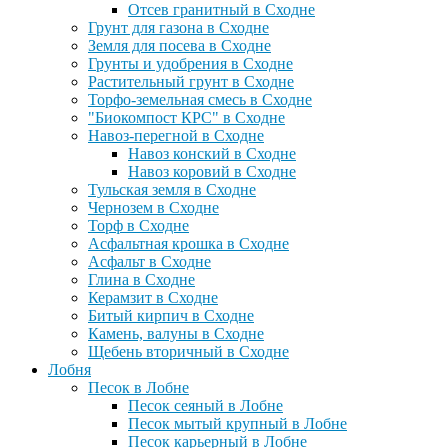
Отсев гранитный в Сходне
Грунт для газона в Сходне
Земля для посева в Сходне
Грунты и удобрения в Сходне
Растительный грунт в Сходне
Торфо-земельная смесь в Сходне
"Биокомпост КРС" в Сходне
Навоз-перегной в Сходне
Навоз конский в Сходне
Навоз коровий в Сходне
Тульская земля в Сходне
Чернозем в Сходне
Торф в Сходне
Асфальтная крошка в Сходне
Асфальт в Сходне
Глина в Сходне
Керамзит в Сходне
Битый кирпич в Сходне
Камень, валуны в Сходне
Щебень вторичный в Сходне
Лобня
Песок в Лобне
Песок сеяный в Лобне
Песок мытый крупный в Лобне
Песок карьерный в Лобне