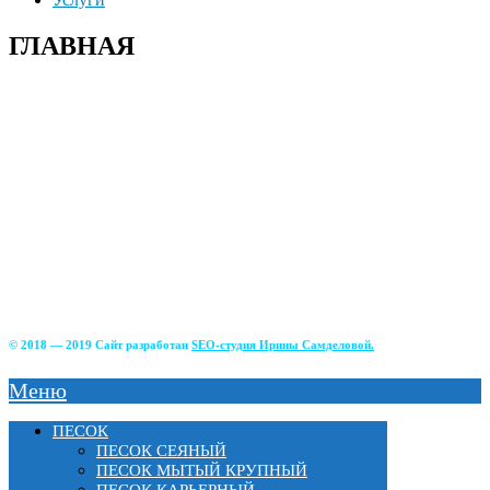
ГЛАВНАЯ
+7(915)-490-04-08
+7(499)390-68-42
г. Солнечногорский р-н д. Чашникова, влад.4;
г Истра, ул. Советская, д.49;
г.Зеленоград, Фирсаковское шоссе, д.5, ст.1;
г.Лобня, Краснополянский тупик, 2Б;
г. Химки, Вашутинское шоссе, вл.17
© 2018 — 2019 Сайт разработан
SEO-студия Ирины Самделовой.
Меню
ПЕСОК
ПЕСОК СЕЯНЫЙ
ПЕСОК МЫТЫЙ КРУПНЫЙ
ПЕСОК КАРЬЕРНЫЙ