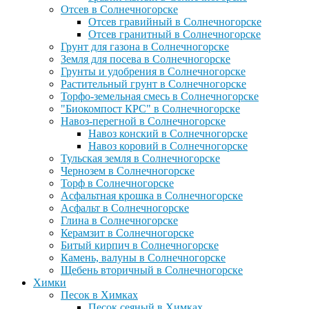
Отсев в Солнечногорске
Отсев гравийный в Солнечногорске
Отсев гранитный в Солнечногорске
Грунт для газона в Солнечногорске
Земля для посева в Солнечногорске
Грунты и удобрения в Солнечногорске
Растительный грунт в Солнечногорске
Торфо-земельная смесь в Солнечногорске
"Биокомпост КРС" в Солнечногорске
Навоз-перегной в Солнечногорске
Навоз конский в Солнечногорске
Навоз коровий в Солнечногорске
Тульская земля в Солнечногорске
Чернозем в Солнечногорске
Торф в Солнечногорске
Асфальтная крошка в Солнечногорске
Асфальт в Солнечногорске
Глина в Солнечногорске
Керамзит в Солнечногорске
Битый кирпич в Солнечногорске
Камень, валуны в Солнечногорске
Щебень вторичный в Солнечногорске
Химки
Песок в Химках
Песок сеяный в Химках