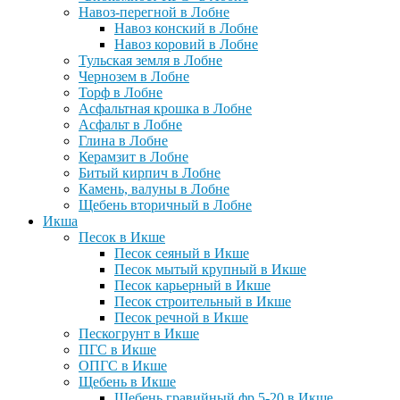
Навоз-перегной в Лобне
Навоз конский в Лобне
Навоз коровий в Лобне
Тульская земля в Лобне
Чернозем в Лобне
Торф в Лобне
Асфальтная крошка в Лобне
Асфальт в Лобне
Глина в Лобне
Керамзит в Лобне
Битый кирпич в Лобне
Камень, валуны в Лобне
Щебень вторичный в Лобне
Икша
Песок в Икше
Песок сеяный в Икше
Песок мытый крупный в Икше
Песок карьерный в Икше
Песок строительный в Икше
Песок речной в Икше
Пескогрунт в Икше
ПГС в Икше
ОПГС в Икше
Щебень в Икше
Щебень гравийный фр 5-20 в Икше