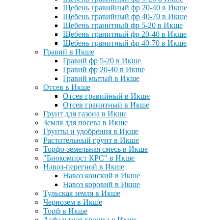
Щебень гравийный фр 20-40 в Икше
Щебень гравийный фр 40-70 в Икше
Щебень гранитный фр 5-20 в Икше
Щебень гранитный фр 20-40 в Икше
Щебень гранитный фр 40-70 в Икше
Гравий в Икше
Гравий фр 5-20 в Икше
Гравий фр 20-40 в Икше
Гравий мытый в Икше
Отсев в Икше
Отсев гравийный в Икше
Отсев гранитный в Икше
Грунт для газона в Икше
Земля для посева в Икше
Грунты и удобрения в Икше
Растительный грунт в Икше
Торфо-земельная смесь в Икше
"Биокомпост КРС" в Икше
Навоз-перегной в Икше
Навоз конский в Икше
Навоз коровий в Икше
Тульская земля в Икше
Чернозем в Икше
Торф в Икше
Асфальтная крошка в Икше