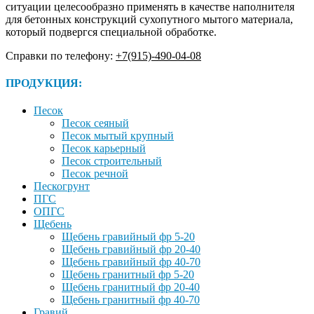
ситуации целесообразно применять в качестве наполнителя
для бетонных конструкций сухопутного мытого материала,
который подвергся специальной обработке.
Справки по телефону:
+7(915)-490-04-08
ПРОДУКЦИЯ:
Песок
Песок сеяный
Песок мытый крупный
Песок карьерный
Песок строительный
Песок речной
Пескогрунт
ПГС
ОПГС
Щебень
Щебень гравийный фр 5-20
Щебень гравийный фр 20-40
Щебень гравийный фр 40-70
Щебень гранитный фр 5-20
Щебень гранитный фр 20-40
Щебень гранитный фр 40-70
Гравий