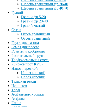
Щебень гранитный фр 20-40
Щебень гранитный фр 40-70
Гравий
Гравий фр 5-20
Гравий фр 20-40
Гравий мытый
Отсев
Отсев гравийный
Отсев гранитный
Грунт для газона
Земля для посева
Грунты и удобрения
Растительный грунт
Торфо-земельная смесь
«Биокомпост КРС»
Навоз-перегной
Навоз конский
Навоз коровий
Тульская земля
Чернозем
Торф
Асфальтная крошка
Асфальт
Глина