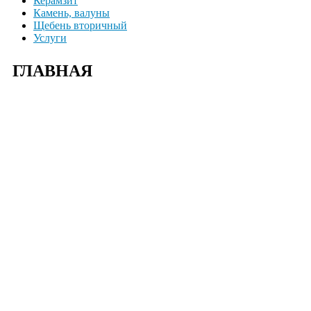
Керамзит
Камень, валуны
Щебень вторичный
Услуги
ГЛАВНАЯ
+7(915)-490-04-08
+7(499)390-68-42
г. Солнечногорский р-н д. Чашникова, влад.4;
г Истра, ул. Советская, д.49;
г.Зеленоград, Фирсаковское шоссе, д.5, ст.1;
г.Лобня, Краснополянский тупик, 2Б;
г. Химки, Вашутинское шоссе, вл.17