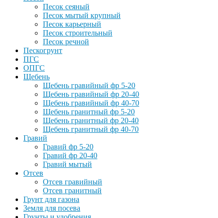
Песок сеяный
Песок мытый крупный
Песок карьерный
Песок строительный
Песок речной
Пескогрунт
ПГС
ОПГС
Щебень
Щебень гравийный фр 5-20
Щебень гравийный фр 20-40
Щебень гравийный фр 40-70
Щебень гранитный фр 5-20
Щебень гранитный фр 20-40
Щебень гранитный фр 40-70
Гравий
Гравий фр 5-20
Гравий фр 20-40
Гравий мытый
Отсев
Отсев гравийный
Отсев гранитный
Грунт для газона
Земля для посева
Грунты и удобрения