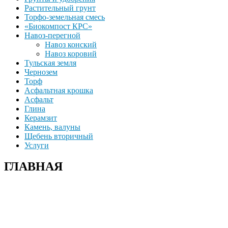
Растительный грунт
Торфо-земельная смесь
«Биокомпост КРС»
Навоз-перегной
Навоз конский
Навоз коровий
Тульская земля
Чернозем
Торф
Асфальтная крошка
Асфальт
Глина
Керамзит
Камень, валуны
Щебень вторичный
Услуги
ГЛАВНАЯ
+7(915)-490-04-08