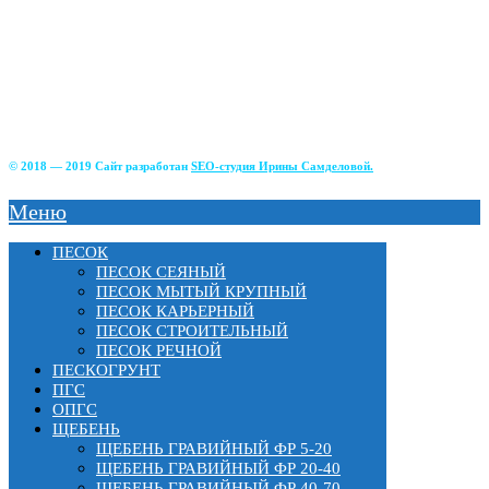
+7(499)390-68-42
г. Солнечногорский р-н д. Чашникова, влад.4;
г Истра, ул. Советская, д.49;
г.Зеленоград, Фирсаковское шоссе, д.5, ст.1;
г.Лобня, Краснополянский тупик, 2Б;
г. Химки, Вашутинское шоссе, вл.17
© 2018 — 2019 Сайт разработан
SEO-студия Ирины Самделовой.
Меню
ПЕСОК
ПЕСОК СЕЯНЫЙ
ПЕСОК МЫТЫЙ КРУПНЫЙ
ПЕСОК КАРЬЕРНЫЙ
ПЕСОК СТРОИТЕЛЬНЫЙ
ПЕСОК РЕЧНОЙ
ПЕСКОГРУНТ
ПГС
ОПГС
ЩЕБЕНЬ
ЩЕБЕНЬ ГРАВИЙНЫЙ ФР 5-20
ЩЕБЕНЬ ГРАВИЙНЫЙ ФР 20-40
ЩЕБЕНЬ ГРАВИЙНЫЙ ФР 40-70