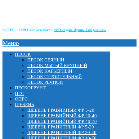
г Истра, ул. Советская, д.49;
г.Зеленоград, Фирсаковское шоссе, д.5, ст.1;
г.Лобня, Краснополянский тупик, 2Б;
г. Химки, Вашутинское шоссе, вл.17
© 2018 — 2019 Сайт разработан
SEO-студия Ирины Самделовой.
Меню
ПЕСОК
ПЕСОК СЕЯНЫЙ
ПЕСОК МЫТЫЙ КРУПНЫЙ
ПЕСОК КАРЬЕРНЫЙ
ПЕСОК СТРОИТЕЛЬНЫЙ
ПЕСОК РЕЧНОЙ
ПЕСКОГРУНТ
ПГС
ОПГС
ЩЕБЕНЬ
ЩЕБЕНЬ ГРАВИЙНЫЙ ФР 5-20
ЩЕБЕНЬ ГРАВИЙНЫЙ ФР 20-40
ЩЕБЕНЬ ГРАВИЙНЫЙ ФР 40-70
ЩЕБЕНЬ ГРАНИТНЫЙ ФР 5-20
ЩЕБЕНЬ ГРАНИТНЫЙ ФР 20-40
ЩЕБЕНЬ ГРАНИТНЫЙ ФР 40-70