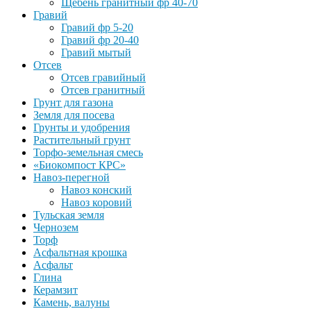
Щебень гранитный фр 40-70
Гравий
Гравий фр 5-20
Гравий фр 20-40
Гравий мытый
Отсев
Отсев гравийный
Отсев гранитный
Грунт для газона
Земля для посева
Грунты и удобрения
Растительный грунт
Торфо-земельная смесь
«Биокомпост КРС»
Навоз-перегной
Навоз конский
Навоз коровий
Тульская земля
Чернозем
Торф
Асфальтная крошка
Асфальт
Глина
Керамзит
Камень, валуны