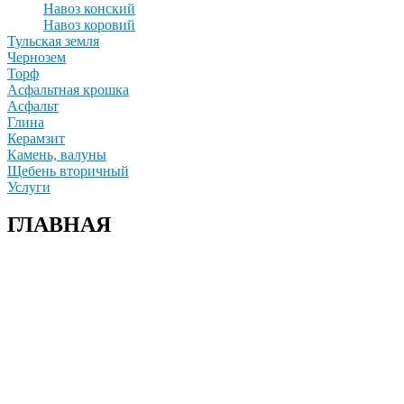
Навоз конский
Навоз коровий
Тульская земля
Чернозем
Торф
Асфальтная крошка
Асфальт
Глина
Керамзит
Камень, валуны
Щебень вторичный
Услуги
ГЛАВНАЯ
+7(915)-490-04-08
+7(499)390-68-42
г. Солнечногорский р-н д. Чашникова, влад.4;
г Истра, ул. Советская, д.49;
г.Зеленоград, Фирсаковское шоссе, д.5, ст.1;