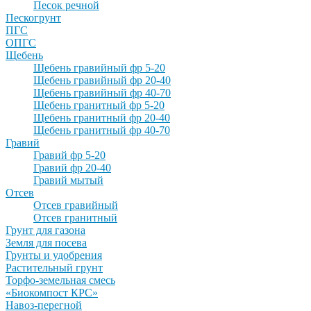
Песок речной
Пескогрунт
ПГС
ОПГС
Щебень
Щебень гравийный фр 5-20
Щебень гравийный фр 20-40
Щебень гравийный фр 40-70
Щебень гранитный фр 5-20
Щебень гранитный фр 20-40
Щебень гранитный фр 40-70
Гравий
Гравий фр 5-20
Гравий фр 20-40
Гравий мытый
Отсев
Отсев гравийный
Отсев гранитный
Грунт для газона
Земля для посева
Грунты и удобрения
Растительный грунт
Торфо-земельная смесь
«Биокомпост КРС»
Навоз-перегной