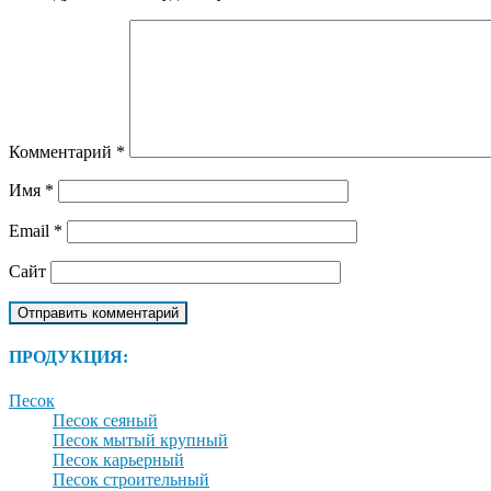
Комментарий
*
Имя
*
Email
*
Сайт
ПРОДУКЦИЯ:
Песок
Песок сеяный
Песок мытый крупный
Песок карьерный
Песок строительный