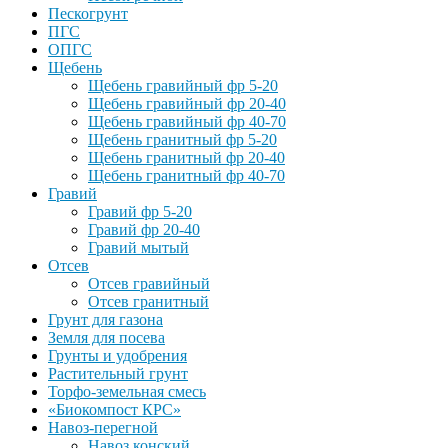
Пескогрунт
ПГС
ОПГС
Щебень
Щебень гравийный фр 5-20
Щебень гравийный фр 20-40
Щебень гравийный фр 40-70
Щебень гранитный фр 5-20
Щебень гранитный фр 20-40
Щебень гранитный фр 40-70
Гравий
Гравий фр 5-20
Гравий фр 20-40
Гравий мытый
Отсев
Отсев гравийный
Отсев гранитный
Грунт для газона
Земля для посева
Грунты и удобрения
Растительный грунт
Торфо-земельная смесь
«Биокомпост КРС»
Навоз-перегной
Навоз конский