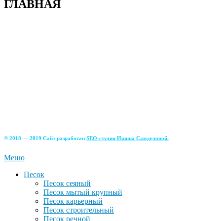
ГЛАВНАЯ
+7(915)-490-04-08
+7(499)390-68-42
г. Солнечногорский р-н д. Чашникова, влад.4;
г Истра, ул. Советская, д.49;
г.Зеленоград, Фирсаковское шоссе, д.5, ст.1;
г.Лобня, Краснополянский тупик, 2Б;
г. Химки, Вашутинское шоссе, вл.17
© 2018 — 2019 Сайт разработан
SEO-студия Ирины Самделовой.
Меню
Песок
Песок сеяный
Песок мытый крупный
Песок карьерный
Песок строительный
Песок речной